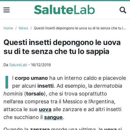
Home
News
Questi insetti depongono le uova su di te senza che tu lo sappia
Questi insetti depongono le uova
su di te senza che tu lo sappia
Da
SaluteLab
-
16/12/2019
I
l
corpo umano
ha un interno caldo e piacevole
per alcuni
insetti
. Ad esempio, la
dermatobia
hominis
(
torsalo
), che si trova soprattutto
nell’area compresa tra il Messico e l’Argentina,
attacca le sue
uova
alle zanzare e ad altri insetti
che succhiano il
sangue
.
Quando la
zanzara
morde una vittima, le
uova
si