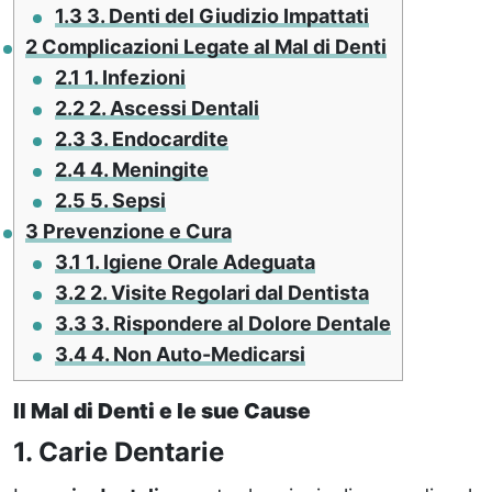
1.3
3. Denti del Giudizio Impattati
2
Complicazioni Legate al Mal di Denti
2.1
1. Infezioni
2.2
2. Ascessi Dentali
2.3
3. Endocardite
2.4
4. Meningite
2.5
5. Sepsi
3
Prevenzione e Cura
3.1
1. Igiene Orale Adeguata
3.2
2. Visite Regolari dal Dentista
3.3
3. Rispondere al Dolore Dentale
3.4
4. Non Auto-Medicarsi
Il Mal di Denti e le sue Cause
1. Carie Dentarie