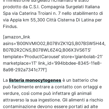
Il minestrone surgelato richiamato è stato
prodotto da C.S.I. Compagnia Surgelati Italiana
Spa via Caterina Troiani n. 7 nello stabilimento di
via Appia km 55,300 Città Cisterna Di Latina per
Findus.
[amazon_link
asins=’B00NVMIO02,B078VZK1QS,B07BSW5H44,
B07B2R2CNS,B078WL6Z4Q,B06X3VS6TS’
template=’ProductCarousel’ store=’gianbolab-21′
marketplace=’IT’ link_id=’994bbdee-8345-11e8-
8a98-292a7341c77f’]
La
listeria monocytogenes
è un batterio che
può facilmente entrare a contatto con ortaggi e
verdure, così come può infettare gli animali
attraverso la sua ingestione. Gli alimenti a rischio
contaminazione devono essere portati ad alte