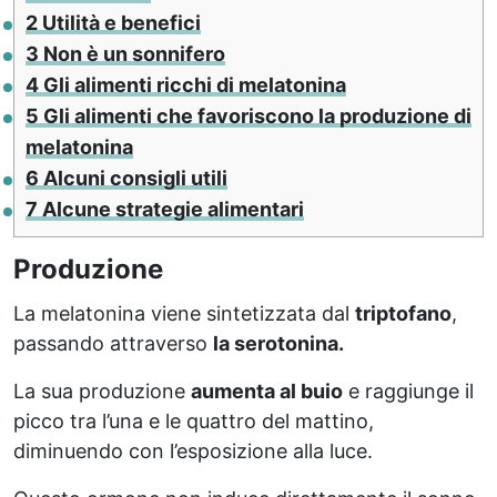
2
Utilità e benefici
3
Non è un sonnifero
4
Gli alimenti ricchi di melatonina
5
Gli alimenti che favoriscono la produzione di
melatonina
6
Alcuni consigli utili
7
Alcune strategie alimentari
Produzione
La melatonina viene sintetizzata dal
triptofano
,
passando attraverso
la serotonina.
La sua produzione
aumenta al buio
e raggiunge il
picco tra l’una e le quattro del mattino,
diminuendo con l’esposizione alla luce.