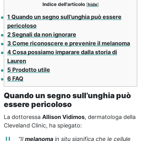
Indice dell'articolo
[
hide
]
1
Quando un segno sull’unghia può essere
pericoloso
2
Segnali da non ignorare
3
Come riconoscere e prevenire il melanoma
4
Cosa possiamo imparare dalla storia di
Lauren
5
Prodotto utile
6
FAQ
Quando un segno sull’unghia può
essere pericoloso
La dottoressa
Allison Vidimos
, dermatologa della
Cleveland Clinic, ha spiegato:
“Il
melanoma
in situ significa che le cellule