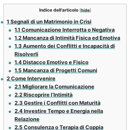
Indice dell'articolo
[
hide
]
1
Segnali di un Matrimonio in Crisi
1.1
Comunicazione Interrotta o Negativa
1.2
Mancanza di Intimità Fisica ed Emotiva
1.3
Aumento dei Conflitti e Incapacità di
Risolverli
1.4
Distacco Emotivo e Fisico
1.5
Mancanza di Progetti Comuni
2
Come Intervenire
2.1
Migliorare la Comunicazione
2.2
Riscoprire l’Intimità
2.3
Gestire i Conflitti con Maturità
2.4
Investire Tempo e Energia nella
Relazione
2.5
Consulenza o Terapia di Coppia