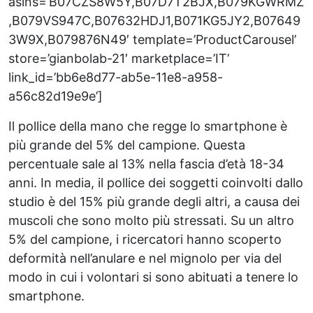
asins=’B07CZS8W5Y,B07D7T2BJX,B079KGWRMZ
,B079VS947C,B07632HDJ1,B071KG5JY2,B07649
3W9X,B079876N49′ template=’ProductCarousel’
store=’gianbolab-21′ marketplace=’IT’
link_id=’bb6e8d77-ab5e-11e8-a958-
a56c82d19e9e’]
Il pollice della mano che regge lo smartphone è
più grande del 5% del campione. Questa
percentuale sale al 13% nella fascia d’età 18-34
anni. In media, il pollice dei soggetti coinvolti dallo
studio è del 15% più grande degli altri, a causa dei
muscoli che sono molto più stressati. Su un altro
5% del campione, i ricercatori hanno scoperto
deformità nell’anulare e nel mignolo per via del
modo in cui i volontari si sono abituati a tenere lo
smartphone.