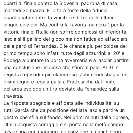
quarti di finale contro la Slovenia, padrona di casa,
martedì 30 marzo. E lo farà forte della fiducia
guadagnata contro la vincitrice di tre delle ultime
cinque edizioni. Ma contro la favorita numero 1 per la
vittoria finale, l’Italia non soffre complessi di inferiorità,
lascia sì il pallino del gioco ma non fatica ad affacciarsi
dalle parti di Fernandez. E le chance più pericolose del
primo tempo sono infatti tutte degli azzurrini: al 20′ è
Pobega a puntare la porta avversaria e a lasciar partire
una conclusione insidiosa che sfiora il palo. Al 31′ si
registra l’episodio più clamoroso: Zubimendi sbaglia un
disimpegno e regala palla a Frattesi che dal limite
dell’area esplode un tiro deviato da Fernandez sulla
traversa.
La risposta spagnola è affidata alle individualità, su
tutti Garcia che da posizione defilata lascia partire un
destro che sfila sul fondo. Nei primi minuti della ripresa,
l’Italia acquista coraggio e si porta nella metà campo
avversaria con maggiore convinzione ma anche con