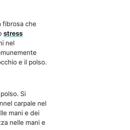
a fibrosa che
lo
stress
i nel
ù comunemente
occhio e il polso.
 polso. Si
nnel carpale nel
lle mani e dei
za nelle mani e