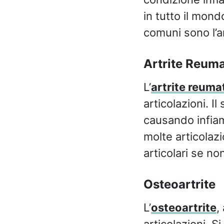
in tutto il mond
comuni sono l’ar
Artrite Reum
L’
artrite reuma
articolazioni. I
causando infiam
molte articolazi
articolari se n
Osteoartrite
L’
osteoartrite
,