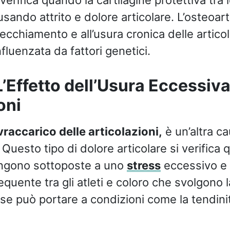
 verifica quando la cartilagine protettiva tra 
usando attrito e dolore articolare. L’osteoar
vecchiamento e all’usura cronica delle artico
luenzata da fattori genetici.
’Effetto dell’Usura Eccessiva
oni
raccarico delle articolazioni,
è un’altra c
i. Questo tipo di dolore articolare si verifica
engono sottoposte a uno
stress
eccessivo e 
quente tra gli atleti e coloro che svolgono 
use può portare a condizioni come la tendinit
.