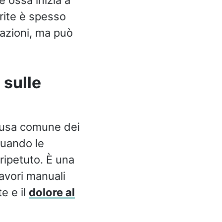
le ossa inizia a
trite è spesso
lazioni, ma può
 sulle
ausa comune dei
 quando le
ripetuto. È una
lavori manuali
e e il
dolore al