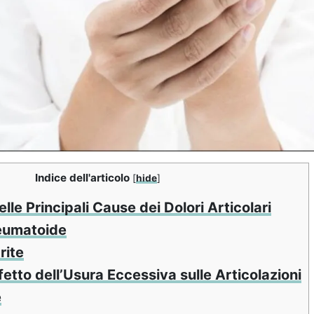
Indice dell'articolo
[
hide
]
lle Principali Cause dei Dolori Articolari
eumatoide
rite
etto dell’Usura Eccessiva sulle Articolazioni
e