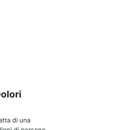
olori
ratta di una
lioni di persone