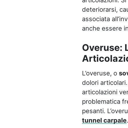
articolazioni. Si
deteriorarsi, ca
associata all’in
anche essere inf
Overuse: L
Articolazi
L’overuse, o
sov
dolori articolar
articolazioni v
problematica fre
pesanti. L’over
tunnel carpale