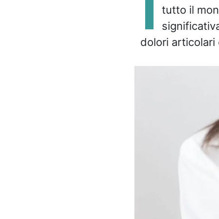
I
tutto il mo
significati
dolori articolar