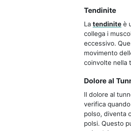
Tendinite
La
tendinite
è u
collega i musco
eccessivo. Ques
movimento delle
coinvolte nella t
Dolore al Tun
Il dolore al tun
verifica quando
polso, diventa 
polsi. Questo p