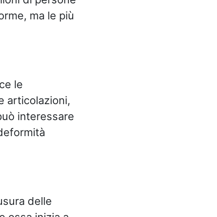
forme, ma le più
ce le
 articolazioni,
può interessare
 deformità
’usura delle