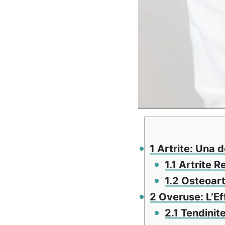
1
Artrite: Una de
1.1
Artrite R
1.2
Osteoart
2
Overuse: L’Eff
2.1
Tendinit