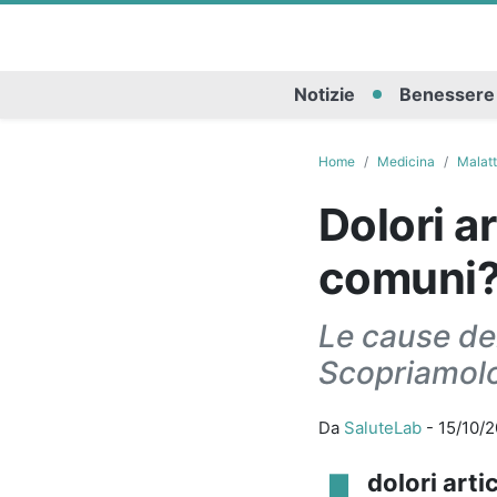
Notizie
Benessere
Home
Medicina
Malatt
Dolori ar
comuni
Le cause dei
Scopriamolo
Da
SaluteLab
-
15/10/
dolori arti