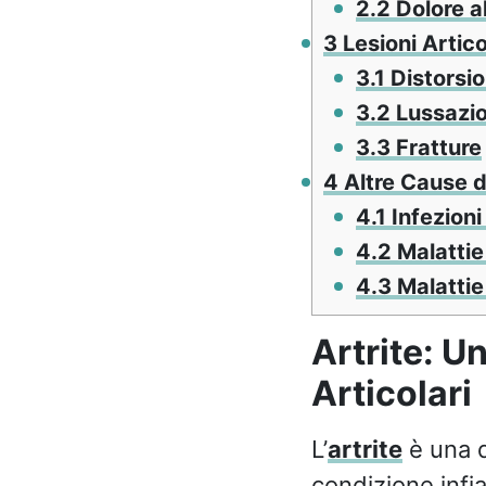
2.2
Dolore a
3
Lesioni Artico
3.1
Distorsio
3.2
Lussazio
3.3
Fratture
4
Altre Cause de
4.1
Infezioni 
4.2
Malattie
4.3
Malattie
Artrite: U
Articolari
L’
artrite
è una de
condizione infia