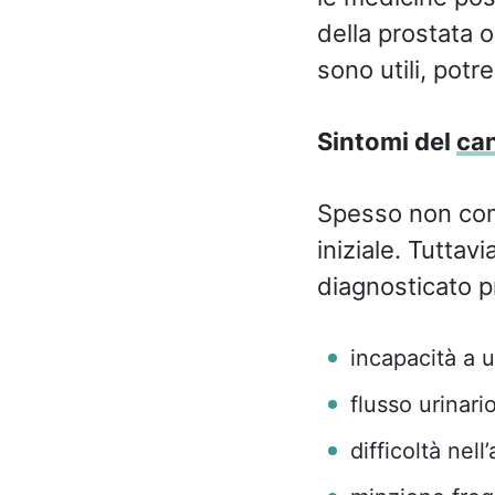
della prostata o
sono utili, pot
Sintomi del
can
Spesso non com
iniziale. Tuttav
diagnosticato pr
incapacità a u
flusso urinari
difficoltà nell