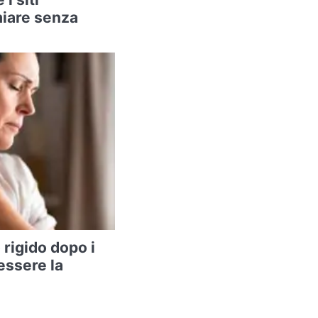
miare senza
 rigido dopo i
essere la