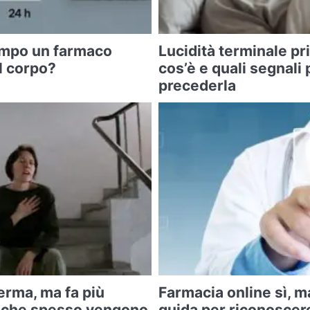
mpo un farmaco
Lucidità terminale pr
l corpo?
cos’è e quali segnali
precederla
ferma, ma fa più
Farmacia online sì, ma
mi che spesso vengono
guida per riconoscere 