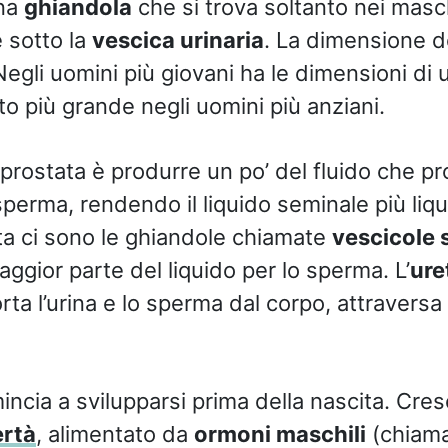
una
ghiandola
che si trova soltanto nei masch
 sotto la
vescica urinaria
. La dimensione d
 Negli uomini più giovani ha le dimensioni d
o più grande negli uomini più anziani.
 prostata è produrre un po’ del fluido che p
 sperma, rendendo il liquido seminale più liqu
ata ci sono le ghiandole chiamate
vescicole 
ggior parte del liquido per lo sperma. L’
ure
ta l’urina e lo sperma dal corpo, attraversa i
incia a svilupparsi prima della nascita. Cr
rtà
, alimentato da
ormoni maschili
(chiama