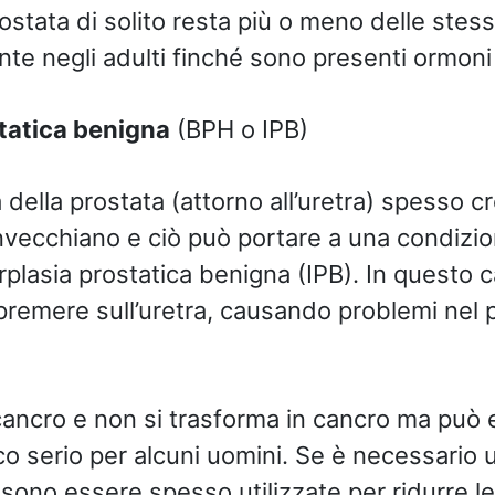
rostata di solito resta più o meno delle stes
te negli adulti finché sono presenti ormoni 
statica benigna
(BPH o IPB)
a della prostata (attorno all’uretra) spesso
invecchiano e ciò può portare a una condiz
plasia prostatica benigna (IPB). In questo c
premere sull’uretra, causando problemi nel
cancro e non si trasforma in cancro ma può
 serio per alcuni uomini. Se è necessario 
sono essere spesso utilizzate per ridurre l