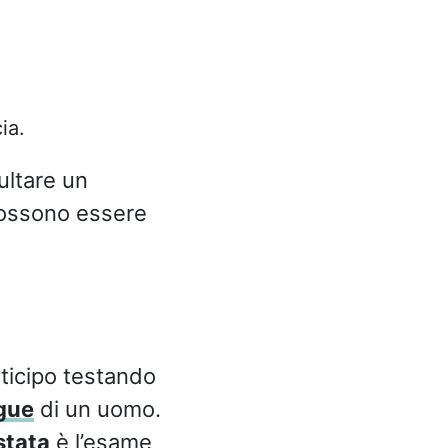
ia.
ultare un
possono essere
ticipo testando
gue
di un uomo.
stata
è l’esame