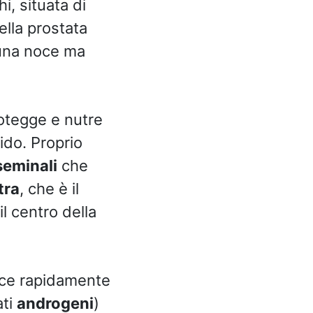
i, situata di
ella prostata
i una noce ma
rotegge e nutre
ido. Proprio
seminali
che
tra
, che è il
l centro della
esce rapidamente
ti
androgeni
)