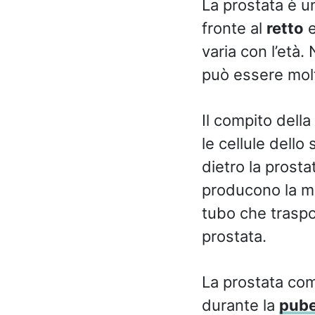
La prostata è 
fronte al
retto
e
varia con l’età.
può essere molt
Il compito della
le cellule dello
dietro la prost
producono la ma
tubo che traspor
prostata.
La prostata com
durante la
pube