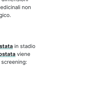
medicinali non
gico.
stata
in stadio
ostata
viene
o screening: