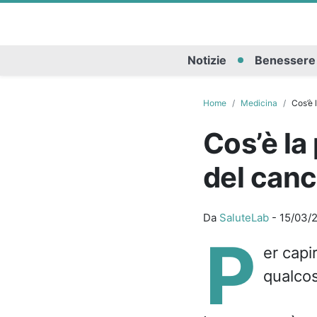
Notizie
Benessere
Home
Medicina
Cos’è 
Cos’è la
del can
Da
SaluteLab
-
15/03/
P
er capir
qualcos