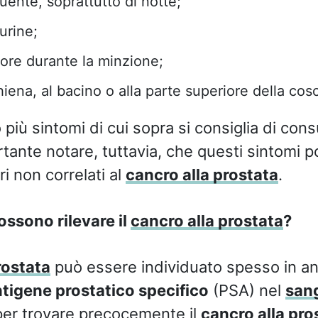
uente, soprattutto di notte;
urine;
iore durante la minzione;
hiena, al bacino o alla parte superiore della cosc
 più sintomi di cui sopra si consiglia di cons
tante notare, tuttavia, che questi sintomi 
ri non correlati al
cancro alla prostata
.
ossono rilevare il
cancro alla prostata
?
rostata
può essere individuato spesso in an
tigene prostatico specifico
(PSA) nel
san
per trovare precocemente il
cancro alla pro