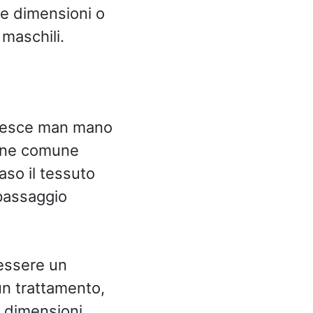
se dimensioni o
maschili.
 cresce man mano
ione comune
aso il tessuto
 passaggio
 essere un
un trattamento,
e dimensioni