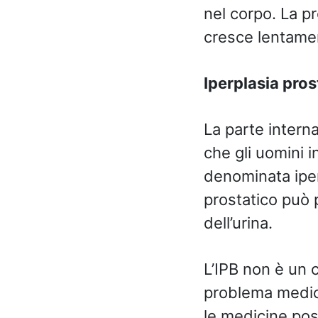
nel corpo. La p
cresce lentamen
Iperplasia pro
La parte intern
che gli uomini 
denominata iper
prostatico può 
dell’urina.
L’IPB non è un 
problema medico
le medicine pos