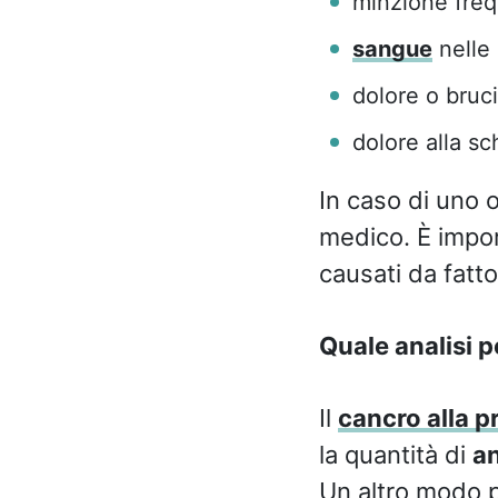
minzione freq
sangue
nelle 
dolore o bruc
dolore alla sc
In caso di uno o
medico. È impor
causati da fatto
Quale analisi p
Il
cancro alla p
la quantità di
an
Un altro modo 