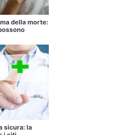
ima della morte:
 possono
 sicura: la
i siti