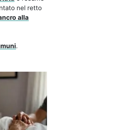
ntato nel retto
ancro alla
omuni
.