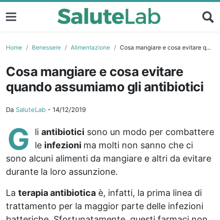
Home
Benessere
Alimentazione
Cosa mangiare e cosa evitare quando assumiamo gli antibiotici
Cosa mangiare e cosa evitare
quando assumiamo gli antibiotici
Da
SaluteLab
-
14/12/2019
G
li
antibiotici
sono un modo per combattere
le
infezioni
ma molti non sanno che ci
sono alcuni alimenti da mangiare e altri da evitare
durante la loro assunzione.
La
terapia antibiotica
è, infatti, la prima linea di
trattamento per la maggior parte delle infezioni
batteriche. Sfortunatamente, questi farmaci non