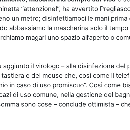
inetta “attenzione!”, ha avvertito Pregliasc
eno un metro; disinfettiamoci le mani prima 
ndo abbassiamo la mascherina solo il tempo
erchiamo magari uno spazio all’aperto o co
 aggiunto il virologo – alla disinfezione del 
la tastiera e del mouse che, così come il tel
chio in caso di uso promiscuo”. Così come b
spazi di uso comune, nella gestione del bagn
nsomma sono cose – conclude ottimista – c