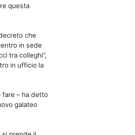
are questa
decreto che
rientro in sede
i tra colleghi”,
o in ufficio la
 fare – ha detto
uovo galateo
 si prende il