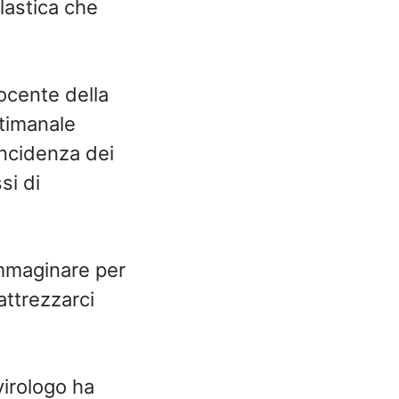
olastica che
ocente della
ttimanale
incidenza dei
si di
mmaginare per
attrezzarci
virologo ha