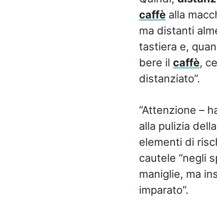
caffè
alla macch
ma distanti alm
tastiera e, qua
bere il
caffè
, c
distanziato”.
“Attenzione – ha
alla pulizia del
elementi di ris
cautele “negli 
maniglie, ma i
imparato”.