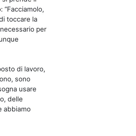
o: “Facciamolo,
di toccare la
 necessario per
munque
posto di lavoro,
efono, sono
isogna usare
o, delle
he abbiamo