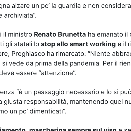
ogna alzare un po’ la guardia e non consider
 archiviata”.
i il ministro
Renato Brunetta
ha emanato il 
 gli statali lo
stop allo smart working
e il 
bre, Preghiasco ha rimarcato: “Niente abbracc
si vede da prima della pandemia. Per il rientr
 deve essere “attenzione”.
esenza “è un passaggio necessario e lo si può
 la giusta responsabilità, mantenendo quel n
mo un po’ dimenticati”.
ziamento
,
mascherina sempre sul viso
e se