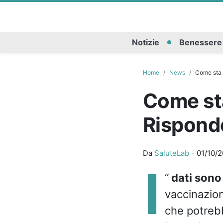
Notizie
Benessere
Home
News
Come sta a
Come sta
Risponde
Da
SaluteLab
-
01/10/2
I
“
dati sono
vaccinazion
che potrebb