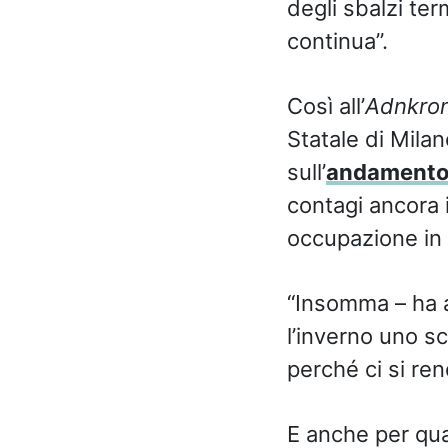
degli sbalzi ter
continua”.
Così all’
Adnkron
Statale di Mila
sull’
andamento 
contagi ancora i
occupazione in r
“Insomma – ha 
l’inverno uno s
perché ci si ren
E anche per quan