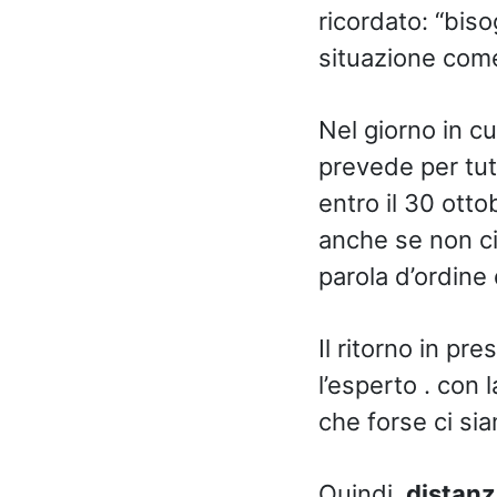
ricordato: “bis
situazione come
Nel giorno in cu
prevede per tutti
entro il 30 otto
anche se non ci 
parola d’ordine
Il ritorno in pr
l’esperto . con
che forse ci sia
Quindi,
distan