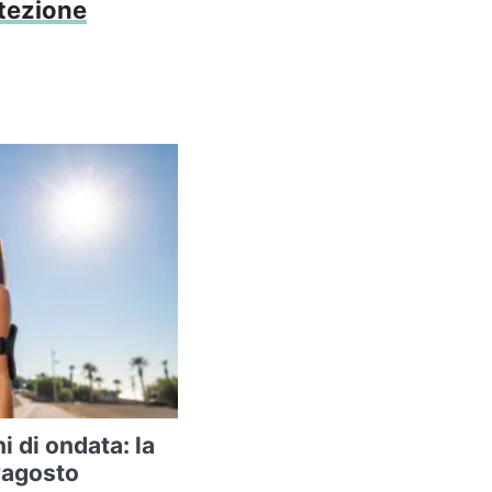
otezione
ni di ondata: la
ragosto