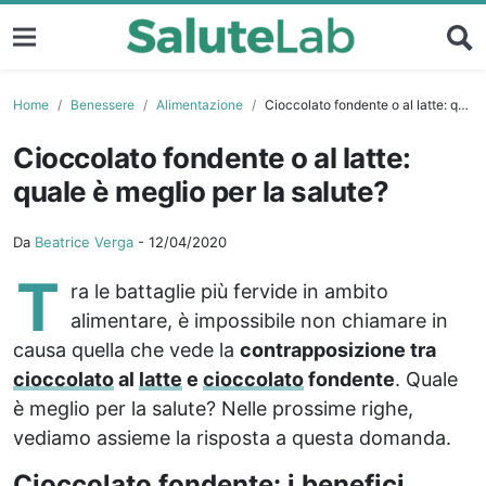
Home
Benessere
Alimentazione
Cioccolato fondente o al latte: quale è meglio per la salute?
Cioccolato fondente o al latte:
quale è meglio per la salute?
Da
Beatrice Verga
-
12/04/2020
T
ra le battaglie più fervide in ambito
alimentare, è impossibile non chiamare in
causa quella che vede la
contrapposizione tra
cioccolato
al
latte
e
cioccolato
fondente
. Quale
è meglio per la salute? Nelle prossime righe,
vediamo assieme la risposta a questa domanda.
Cioccolato fondente: i benefici