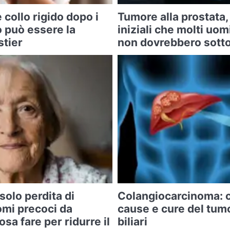
 collo rigido dopo i
Tumore alla prostata, 
 può essere la
iniziali che molti uom
stier
non dovrebbero sotto
solo perdita di
Colangiocarcinoma: c
omi precoci da
cause e cure del tumo
sa fare per ridurre il
biliari