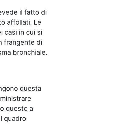
vede il fatto di
o affollati. Le
casi in cui si
n frangente di
asma bronchiale.
pongono questa
ministrare
tto questo a
el quadro