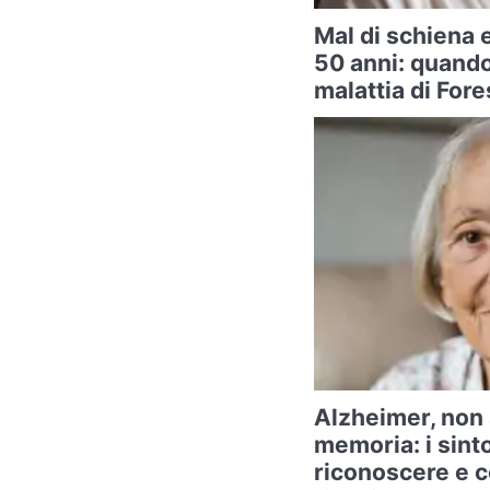
Mal di schiena e
50 anni: quando
malattia di Fore
Alzheimer, non 
memoria: i sint
riconoscere e co