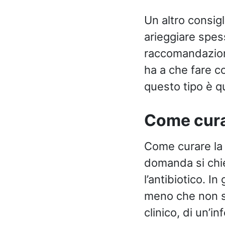
Un altro consigl
arieggiare spess
raccomandazioni
ha a che fare c
questo tipo è qu
Come cura
Come curare l
domanda si chi
l’antibiotico. I
meno che non si
clinico, di un’in