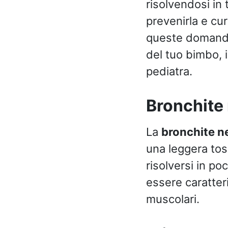
risolvendosi in
prevenirla e cu
queste domande.
del tuo bimbo, 
pediatra.
Bronchite 
La
bronchite n
una leggera toss
risolversi in poc
essere caratter
muscolari.