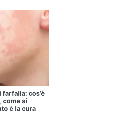
farfalla: cos’è
a, come si
to è la cura