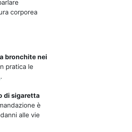
parlare
tura corporea
la bronchite nei
n pratica le
i
.
 di sigaretta
comandazione è
danni alle vie