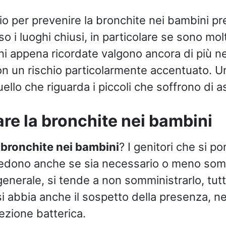
io per prevenire la bronchite nei bambini pre
o i luoghi chiusi, in particolare se sono molt
 appena ricordate valgono ancora di più nei 
on un rischio particolarmente accentuato. U
ello che riguarda i piccoli che soffrono di 
re la bronchite nei bambini
a
bronchite nei bambini
? I genitori che si 
edono anche se sia necessario o meno som
n generale, si tende a non somministrarlo, tu
 abbia anche il sospetto della presenza, n
fezione batterica.