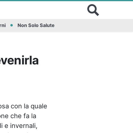
rni
Non Solo Salute
venirla
osa con la quale
one che fa la
e invernali,