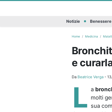
Notizie
Benessere
Home
Medicina
Malatt
Bronchit
e curarl
Da
Beatrice Verga
-
13
L
a
bronch
molti ge
sua comp