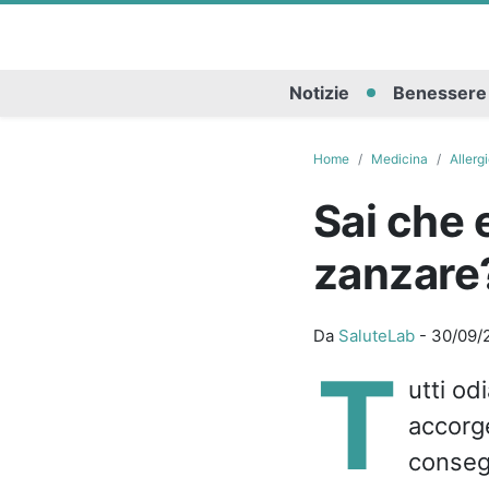
Notizie
Benessere
Home
Medicina
Allerg
Sai che e
zanzare
Da
SaluteLab
-
30/09/
T
utti od
accorg
conseg