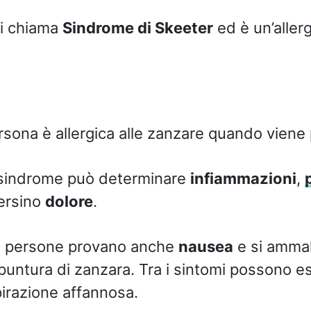
si chiama
Sindrome di Skeeter
ed è un’allerg
ona è allergica alle zanzare quando viene p
a sindrome può determinare
infiammazioni
,
ersino
dolore
.
 le persone provano anche
nausea
e si amma
puntura di zanzara. Tra i sintomi possono es
pirazione affannosa.