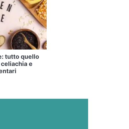
: tutto quello
 celiachia e
entari