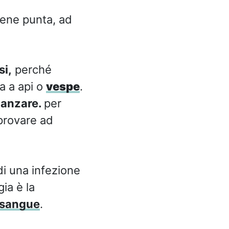
iene punta, ad
si,
perché
a a api o
vespe
.
zanzare.
per
provare ad
di una infezione
ia è la
sangue
.