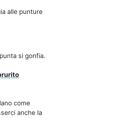
ia alle punture
unta si gonfia.
prurito
lano come
serci anche la