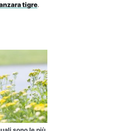
anzara tigre
.
quali sono le più