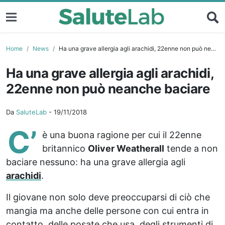
Home
News
Ha una grave allergia agli arachidi, 22enne non può neanche baciare
Ha una grave allergia agli arachidi,
22enne non può neanche baciare
Da
SaluteLab
-
19/11/2018
C’
è una buona ragione per cui il 22enne
britannico
Oliver Weatherall
tende a non
baciare nessuno: ha una grave allergia agli
arachidi
.
Il giovane non solo deve preoccuparsi di ciò che
mangia ma anche delle persone con cui entra in
contatto, delle posate che usa, degli strumenti di