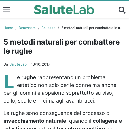
Home
Benessere
Bellezza
5 metodi naturali per combattere le rughe
5 metodi naturali per combattere
le rughe
Da
SaluteLab
-
16/10/2017
L
e
rughe
rappresentano un problema
estetico non solo per le donne ma anche
per gli uomini e appaiono soprattutto su viso,
collo, spalle e in cima agli avambracci.
Le rughe sono conseguenza del processo di
invecchiamento naturale
, quando il
collagene
e
l’
elastina
presenti nel
tessuto connettivo
della