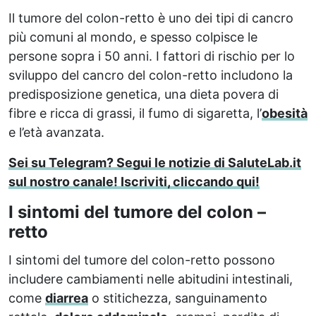
Il tumore del colon-retto è uno dei tipi di cancro
più comuni al mondo, e spesso colpisce le
persone sopra i 50 anni. I fattori di rischio per lo
sviluppo del cancro del colon-retto includono la
predisposizione genetica, una dieta povera di
fibre e ricca di grassi, il fumo di sigaretta, l’
obesità
e l’età avanzata.
Sei su Telegram? Segui le notizie di SaluteLab.it
sul nostro canale! Iscriviti, cliccando qui!
I sintomi del tumore del colon –
retto
I sintomi del tumore del colon-retto possono
includere cambiamenti nelle abitudini intestinali,
come
diarrea
o stitichezza, sanguinamento