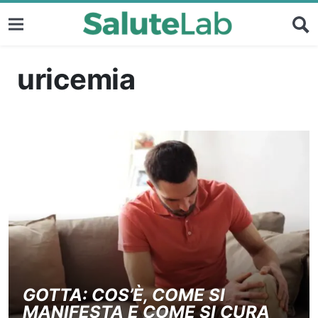
uricemia
GOTTA: COS’È, COME SI
MANIFESTA E COME SI CURA