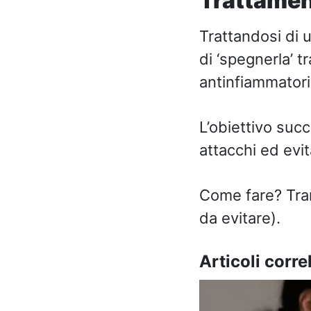
Trattame
Trattandosi di 
di ‘spegnerla’ t
antinfiammatori
L’obiettivo suc
attacchi ed evit
Come fare? Tram
da evitare).
Articoli correl