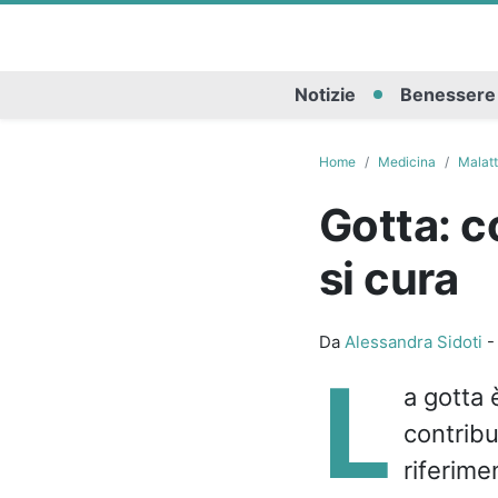
Notizie
Benessere
Home
Medicina
Malatt
Gotta: c
si cura
Da
Alessandra Sidoti
L
a gotta 
contribu
riferime