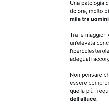
Una patologia c
dolore, molto di
mila tra uomin
Tra le maggiori
un’elevata conce
l’ipercolesterol
adeguati accorg
Non pensare ch
essere comprom
quella più freq
dell’alluce
.