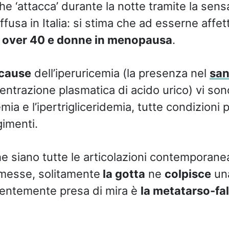
he ‘attacca’ durante la notte tramite la sens
ffusa in Italia: si stima che ad esserne affet
i over 40 e donne in menopausa
.
cause
dell’iperuricemia (la presenza nel
sa
ntrazione plasmatica di acido urico) vi sono
emia e l’ipertrigliceridemia, tutte condizioni 
imenti.
e siano tutte le articolazioni contemporan
esse, solitamente
la gotta
ne
colpisce
una
uentemente presa di mira è
la metatarso-fa