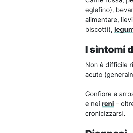
eglefino), bevan
alimentare, lievi
biscotti),
legum
I sintomi 
Non è difficile 
acuto (generalme
Gonfiore e arro
e nei
reni
– oltr
cronicizzarsi.