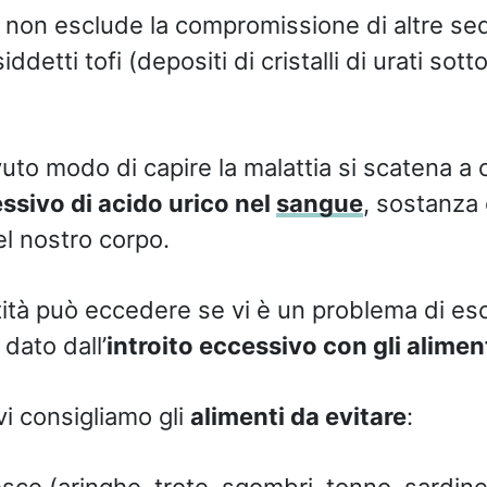
 non esclude la compromissione di altre sed
detti tofi (depositi di cristalli di urati sott
to modo di capire la malattia si scatena a 
sivo di acido urico nel
sangue
, sostanza 
l nostro corpo.
ità può eccedere se vi è un problema di es
dato dall’
introito eccessivo con gli alimen
vi consigliamo gli
alimenti da evitare
:
sce (aringhe, trote, sgombri, tonno, sardine