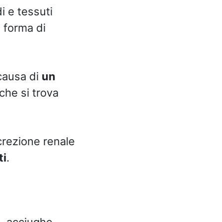
i e tessuti
o forma di
causa di
un
che si trova
crezione renale
ti
.
, acciughe,