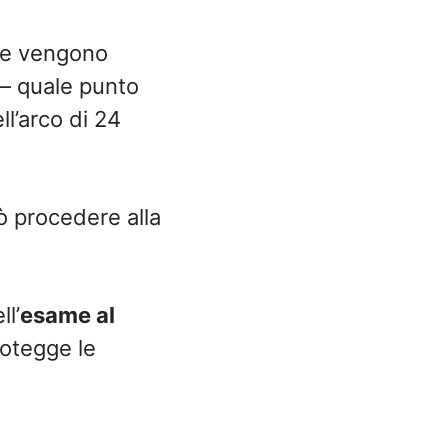
ine vengono
 – quale punto
ll’arco di 24
ò procedere alla
l’
esame al
rotegge le