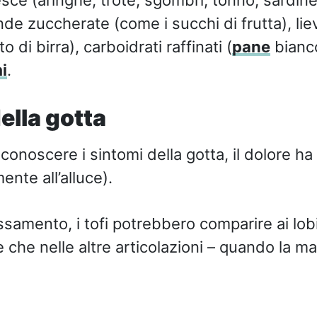
de zuccherate (come i succhi di frutta), lievi
to di birra), carboidrati raffinati (
pane
bianco
i
.
della gotta
riconoscere i sintomi della gotta, il dolore h
nte all’alluce).
ssamento, i tofi potrebbero comparire ai lob
e che nelle altre articolazioni – quando la ma