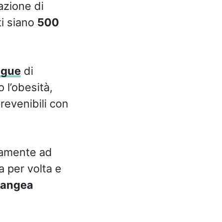
azione di
ti siano
500
ngue
di
 l’obesità,
prevenibili con
eamente ad
 per volta e
langea