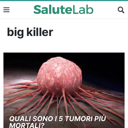
big killer
QUALI SONO I 5 TUMORI PIÙ
MORTALI?