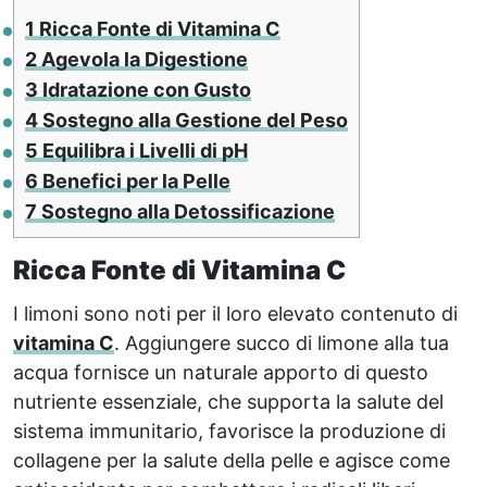
1
Ricca Fonte di Vitamina C
2
Agevola la Digestione
3
Idratazione con Gusto
4
Sostegno alla Gestione del Peso
5
Equilibra i Livelli di pH
6
Benefici per la Pelle
7
Sostegno alla Detossificazione
Ricca Fonte di Vitamina C
I limoni sono noti per il loro elevato contenuto di
vitamina C
. Aggiungere succo di limone alla tua
acqua fornisce un naturale apporto di questo
nutriente essenziale, che supporta la salute del
sistema immunitario, favorisce la produzione di
collagene per la salute della pelle e agisce come