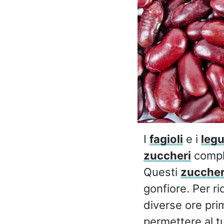
I
fagioli
e i
leg
zuccheri
comple
Questi
zuccher
gonfiore. Per ri
diverse ore pri
permettere al t