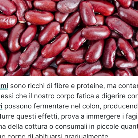
umi
sono ricchi di fibre e proteine, ma con
ssi che il nostro corpo fatica a digerire c
i
possono fermentare nel colon, producend
durre questi effetti, prova a immergere i fagi
ma della cottura o consumali in piccole quant
uo corpo di abituarsi gradualmente