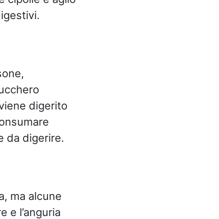
igestivi.
rsone,
zucchero
viene digerito
 consumare
e da digerire.
a, ma alcune
e e l’anguria