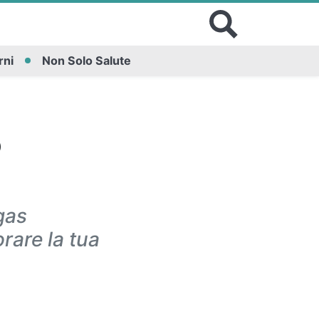
rni
Non Solo Salute
o
gas
orare la tua