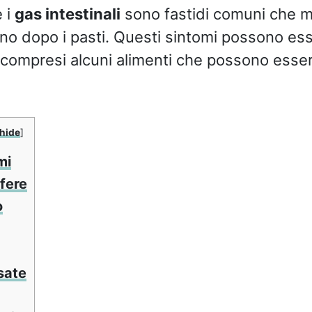
 i
gas intestinali
sono fastidi comuni che m
o dopo i pasti. Questi sintomi possono ess
, compresi alcuni alimenti che possono essere
hide
]
mi
fere
o
sate