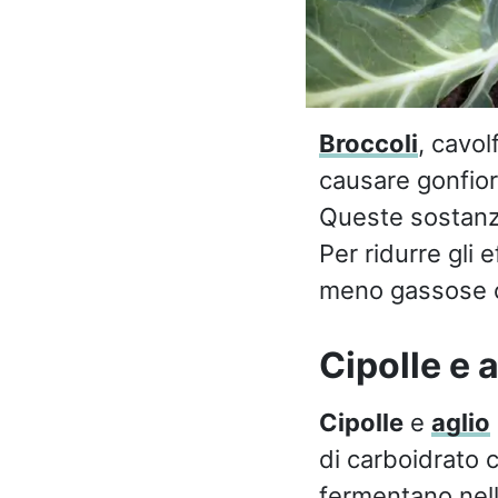
Broccoli
, cavol
causare gonfior
Queste sostanze
Per ridurre gli 
meno gassose co
Cipolle e a
Cipolle
e
aglio
di carboidrato c
fermentano nell