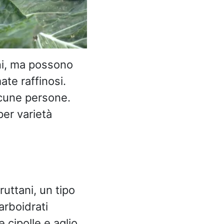
sani, ma possono
te raffinosi.
lcune persone.
per varietà
uttani, un tipo
arboidrati
 cipolle e aglio