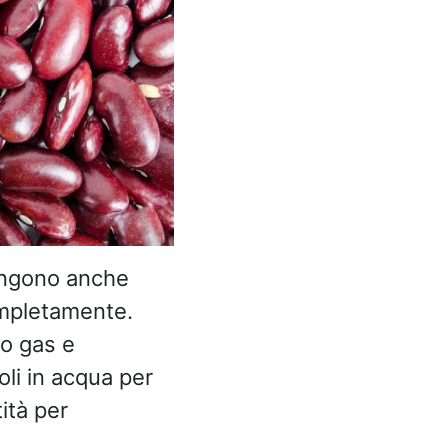
tengono anche
ompletamente.
o gas e
oli in acqua per
ità per