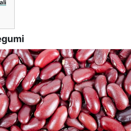
ali
legumi