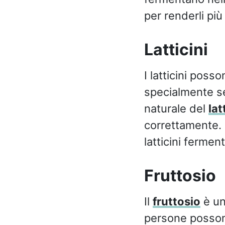
per renderli più 
Latticini
I latticini poss
specialmente se 
naturale del
lat
correttamente. 
latticini fermen
Fruttosio
Il
fruttosio
è un
persone possono 