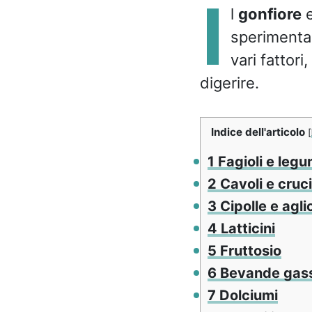
I
l
gonfiore
e
sperimentan
vari fattori
digerire.
Indice dell'articolo
[
1
Fagioli e legu
2
Cavoli e cruci
3
Cipolle e agli
4
Latticini
5
Fruttosio
6
Bevande gas
7
Dolciumi