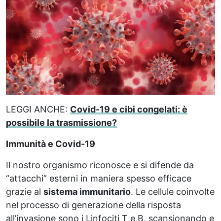
LEGGI ANCHE:
Covid-19 e cibi congelati: è
possibile la trasmissione?
Immunità e Covid-19
Il nostro organismo riconosce e si difende da
“attacchi” esterni in maniera spesso efficace
grazie al
sistema immunitario
. Le cellule coinvolte
nel processo di generazione della risposta
all’invasione sono i Linfociti T e B, scansionando e