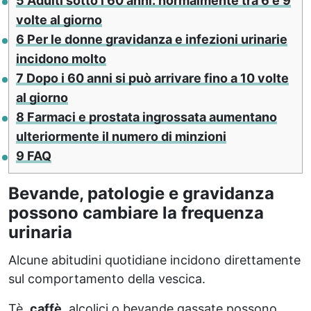
5
Adulti sotto i 60 anni: normalmente tra 6 e 9
volte al giorno
6
Per le donne gravidanza e infezioni urinarie
incidono molto
7
Dopo i 60 anni si può arrivare fino a 10 volte
al giorno
8
Farmaci e prostata ingrossata aumentano
ulteriormente il numero di minzioni
9
FAQ
Bevande, patologie e gravidanza
possono cambiare la frequenza
urinaria
Alcune abitudini quotidiane incidono direttamente
sul comportamento della vescica.
Tè,
caffè
, alcolici o bevande gassate possono