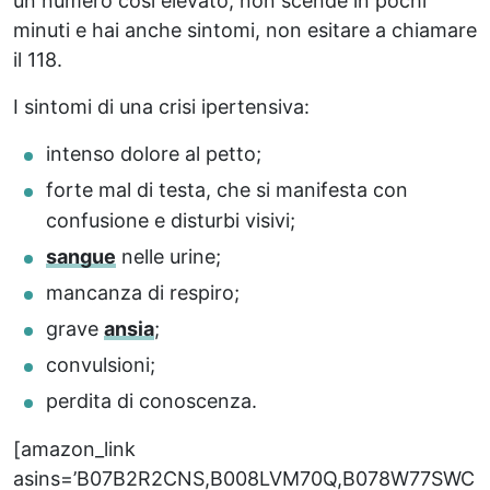
un numero così elevato, non scende in pochi
minuti e hai anche sintomi, non esitare a chiamare
il 118.
I sintomi di una crisi ipertensiva:
intenso dolore al petto;
forte mal di testa, che si manifesta con
confusione e disturbi visivi;
sangue
nelle urine;
mancanza di respiro;
grave
ansia
;
convulsioni;
perdita di conoscenza.
[amazon_link
asins=’B07B2R2CNS,B008LVM70Q,B078W77SWC