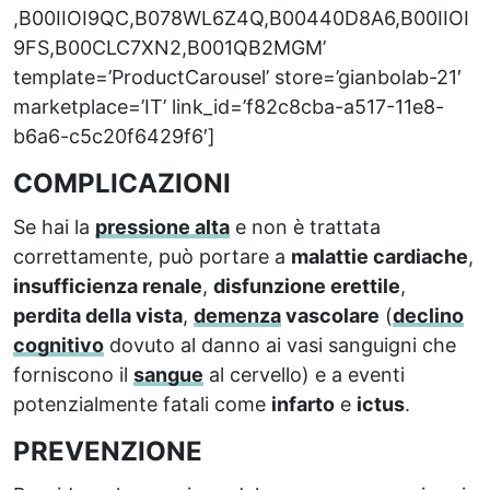
,B00IIOI9QC,B078WL6Z4Q,B00440D8A6,B00IIOI
9FS,B00CLC7XN2,B001QB2MGM’
template=’ProductCarousel’ store=’gianbolab-21′
marketplace=’IT’ link_id=’f82c8cba-a517-11e8-
b6a6-c5c20f6429f6′]
COMPLICAZIONI
Se hai la
pressione alta
e non è trattata
correttamente, può portare a
malattie cardiache
,
insufficienza renale
,
disfunzione erettile
,
perdita della vista
,
demenza
vascolare
(
declino
cognitivo
dovuto al danno ai vasi sanguigni che
forniscono il
sangue
al cervello) e a eventi
potenzialmente fatali come
infarto
e
ictus
.
PREVENZIONE