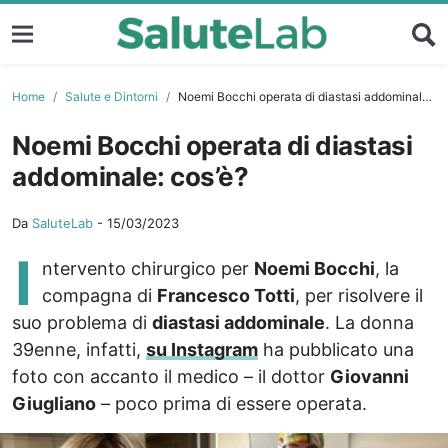
Home
Salute e Dintorni
Noemi Bocchi operata di diastasi addominale: cos’è?
Noemi Bocchi operata di diastasi
addominale: cos’è?
Da
SaluteLab
-
15/03/2023
I
ntervento chirurgico per
Noemi Bocchi
, la
compagna di
Francesco Totti
, per risolvere il
suo problema di
diastasi addominale
. La donna
39enne, infatti,
su Instagram
ha pubblicato una
foto con accanto il medico – il dottor
Giovanni
Giugliano
– poco prima di essere operata.