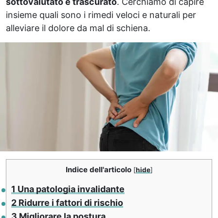
sottovalutato e trascurato
. Cerchiamo di capire
insieme quali sono i rimedi veloci e naturali per
alleviare il dolore da mal di schiena.
Indice dell'articolo
[
hide
]
1
Una patologia invalidante
2
Ridurre i fattori di rischio
3
Migliorare la postura