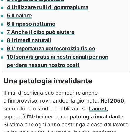
4
Utilizzare rulli di gommapiuma
5
Il calore
6
Il riposo notturno
7
Anche il cibo può aiutare
8
I rimedi naturali
9
L’importanza dell’esercizio fisico
10
Iscriviti gratis ai nostri canali per non
perdere nessun nostro post!
Una patologia invalidante
Il mal di schiena può comparire anche
all’improvviso, rovinandoci la giornata.
Nel 2050
,
secondo uno studio pubblicato su
Lancet
,
supererà l’Alzheimer come
patologia invalidante
.
Si stima che ogni anno costringa a casa dal lavoro