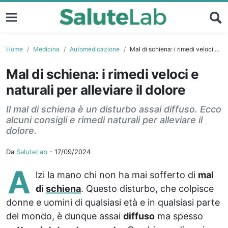
Home
Medicina
Automedicazione
Mal di schiena: i rimedi veloci e naturali per alleviare il dolore
Mal di schiena: i rimedi veloci e
naturali per alleviare il dolore
Il mal di schiena è un disturbo assai diffuso. Ecco
alcuni consigli e rimedi naturali per alleviare il
dolore.
Da
SaluteLab
-
17/09/2024
A
lzi la mano chi non ha mai sofferto di
mal
di
schiena
. Questo disturbo, che colpisce
donne e uomini di qualsiasi età e in qualsiasi parte
del mondo, è dunque assai
diffuso
ma spesso