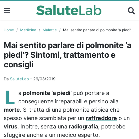
Home
Medicina
Malattie
Mai sentito parlare di polmonite ‘a piedi’? Sintomi, trattamento e consigli
Mai sentito parlare di polmonite ‘a
piedi’? Sintomi, trattamento e
consigli
Da
SaluteLab
-
26/03/2019
L
a
polmonite ‘a piedi’
può portare a
conseguenze irreparabili e persino alla
morte
. Si tratta di una polmonite atipica che
spesso viene scambiata per un
raffreddore
o un
virus
. Inoltre, senza una
radiografia
, potrebbe
sfuggire anche a un medico esperto.