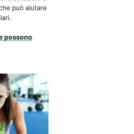
 che può aiutare
ari.
he possono