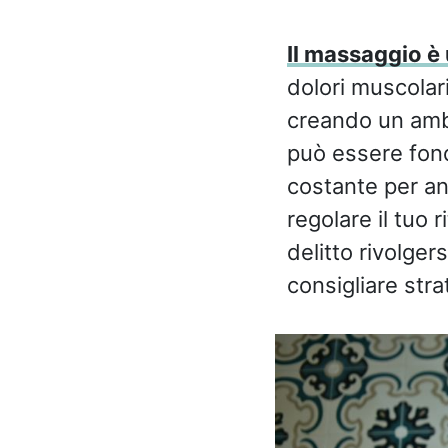
Il massaggio è
dolori muscolari
creando un ambi
può essere fon
costante per and
regolare il tuo 
delitto rivolger
consigliare stra