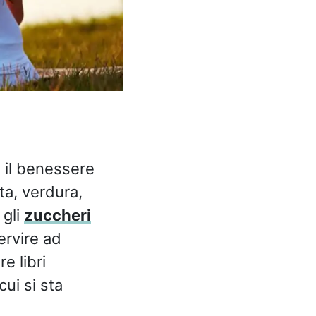
e il benessere
ta, verdura,
 gli
zuccheri
ervire ad
e libri
cui si sta