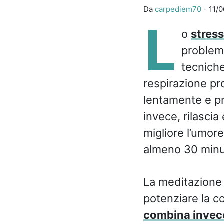
Da
carpediem70
-
11/
L
o
stress
problemi
tecniche
respirazione pr
lentamente e pr
invece, rilascia
migliore l’umor
almeno 30 minut
La meditazione 
potenziare la c
combina invece