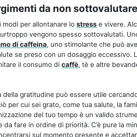
rgimenti da non sottovalutar
i modi per allontanare lo
stress
e vivere. Al
urtroppo vengono spesso sottovalutati. Uno
umo di caffeina
, uno stimolante che può aver
salute se preso con un dosaggio eccessivo. L
mitare il consumo di
caffè
, tè e altre bevand
 della gratitudine può essere utile cercando 
iò per cui sei grato, come tua salute, la fami
anizzazione del tuo tempo è un valido strum
 da fare in ordine di priorità. C’è pure la m
ncentrarsi sul momento presente e accettar