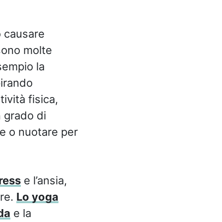
ò causare
 sono molte
sempio la
pirando
vità fisica,
n grado di
e o nuotare per
ress
e l’ansia,
ore.
Lo yoga
da
e la