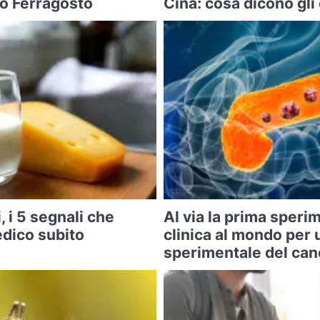
po Ferragosto
Cina: cosa dicono gli
, i 5 segnali che
Al via la prima sper
edico subito
clinica al mondo per 
sperimentale del can