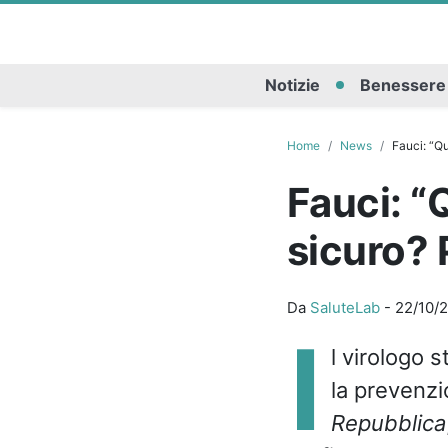
Notizie
Benessere
Home
News
Fauci: “Qu
Fauci: “
sicuro? 
Da
SaluteLab
-
22/10/
I
l virologo 
la prevenzi
Repubblica