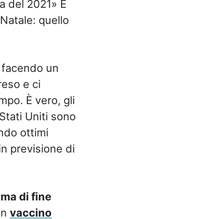
a del 2021» E
Natale: quello
no facendo un
reso e ci
po. È vero, gli
Stati Uniti sono
ndo ottimi
in previsione di
ma di fine
un
vaccino