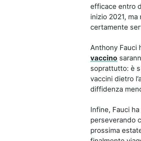
efficace entro 
inizio 2021, ma 
certamente serv
Anthony Fauci h
vaccino
saranno
soprattutto: è s
vaccini dietro l
diffidenza men
Infine, Fauci ha
perseverando c
prossima estate
finalmente viag