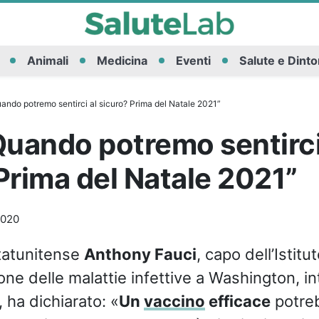
Animali
Medicina
Eventi
Salute e Dinto
ando potremo sentirci al sicuro? Prima del Natale 2021”
Quando potremo sentirci
Prima del Natale 2021”
2020
statunitense
Anthony Fauci
, capo dell’Istit
one delle malattie infettive a Washington, i
, ha dichiarato: «
Un
vaccino
efficace
potreb