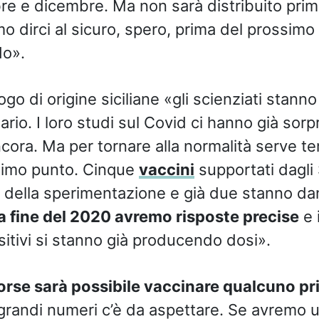
re e dicembre. Ma non sarà distribuito prim
o dirci al sicuro, spero, prima del prossimo 
do».
ogo di origine siciliane «gli scienziati stan
ario. I loro studi sul Covid ci hanno già sorp
ora. Ma per tornare alla normalità serve tem
ttimo punto. Cinque
vaccini
supportati dagli 
le della sperimentazione e già due stanno da
la fine del 2020 avremo risposte precise
e 
ositivi si stanno già producendo dosi».
orse sarà possibile vaccinare qualcuno pri
 grandi numeri c’è da aspettare. Se avremo 