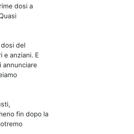
rime dosi a
 Quasi
 dosi del
i e anziani. E
di annunciare
reiamo
sti,
eno fin dopo la
potremo