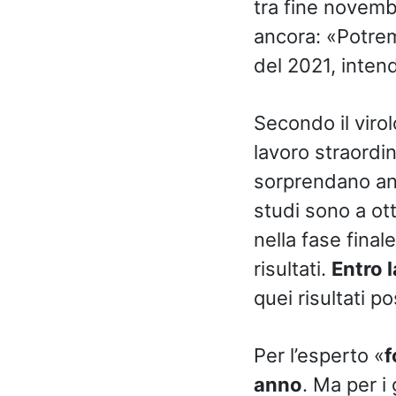
tra fine novemb
ancora: «Potrem
del 2021, inten
Secondo il virol
lavoro straordin
sorprendano anc
studi sono a o
nella fase fina
risultati.
Entro 
quei risultati p
Per l’esperto «
f
anno
. Ma per i