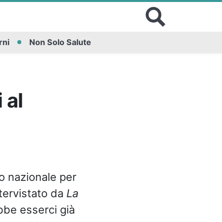
rni
Non Solo Salute
 al
uto nazionale per
ntervistato da
La
be esserci già