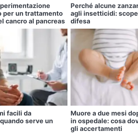
 sperimentazione
Perché alcune zanza
o per un trattamento
agli insetticidi: scope
l cancro al pancreas
difesa
i facili da
Muore a due mesi do
 quando serve un
in ospedale: cosa do
gli accertamenti