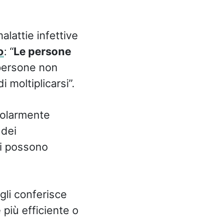
alattie infettive
o
: “
Le persone
 persone non
 moltiplicarsi”.
icolarmente
 dei
ni possono
gli conferisce
 più efficiente o