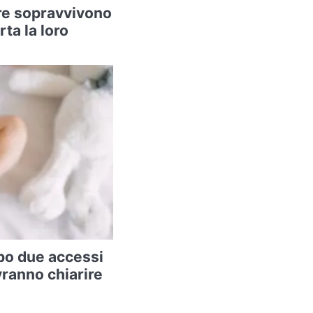
re sopravvivono
rta la loro
po due accessi
vranno chiarire