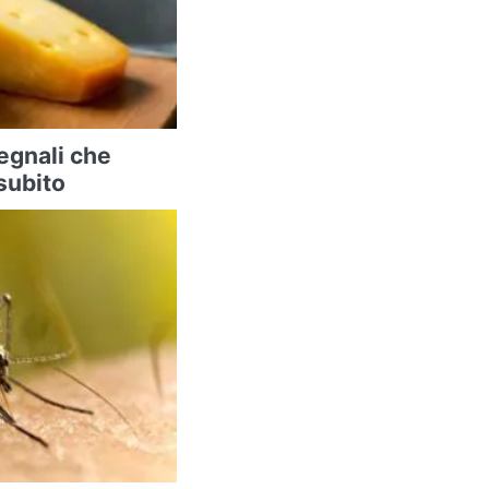
segnali che
subito