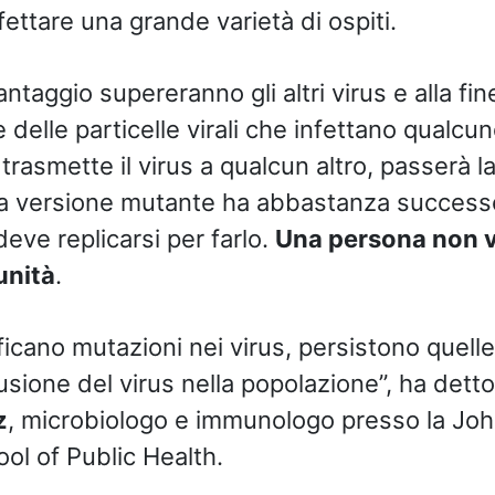
nfettare una grande varietà di ospiti.
antaggio supereranno gli altri virus e alla fi
 delle particelle virali che infettano qualcun
trasmette il virus a qualcun altro, passerà l
a versione mutante ha abbastanza successo
deve replicarsi per farlo.
Una persona non v
unità
.
ficano mutazioni nei virus, persistono quel
ffusione del virus nella popolazione”, ha dett
z
, microbiologo e immunologo presso la Jo
l of Public Health.