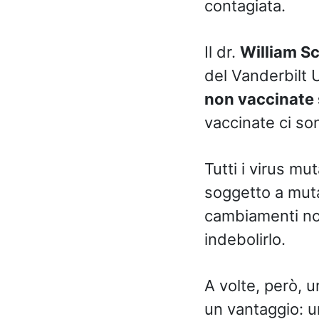
contagiata.
Il dr.
William S
del Vanderbilt 
non vaccinate s
vaccinate ci son
Tutti i virus m
soggetto a muta
cambiamenti non
indebolirlo.
A volte, però, 
un vantaggio: un