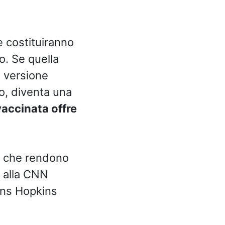
ne costituiranno
o. Se quella
a versione
, diventa una
accinata offre
le che rendono
o alla CNN
hns Hopkins