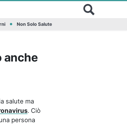
rni
Non Solo Salute
o anche
ia salute ma
ronavirus
. Ciò
i una persona