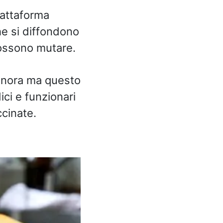
iattaforma
he si diffondono
possono mutare.
 finora ma questo
ci e funzionari
cinate.