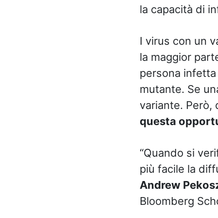
la capacità di i
I virus con un v
la maggior parte
persona infetta 
mutante. Se un
variante. Però, 
questa opport
“Quando si veri
più facile la di
Andrew Pekos
Bloomberg Schoo