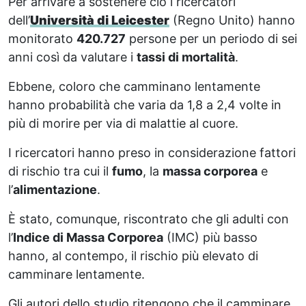
Per arrivare a sostenere ciò i ricercatori
dell’
Università di Leicester
(Regno Unito) hanno
monitorato
420.727
persone per un periodo di sei
anni così da valutare i
tassi di mortalità
.
Ebbene, coloro che camminano lentamente
hanno probabilità che varia da 1,8 a 2,4 volte in
più di morire per via di malattie al cuore.
I ricercatori hanno preso in considerazione fattori
di rischio tra cui il
fumo
, la
massa corporea
e
l’
alimentazione
.
È stato, comunque, riscontrato che gli adulti con
l’
Indice di Massa Corporea
(IMC) più basso
hanno, al contempo, il rischio più elevato di
camminare lentamente.
Gli autori dello studio ritengono che il camminare