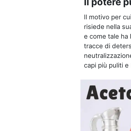
Il potere p
Il motivo per cu
risiede nella su
e come tale ha l
tracce di deter
neutralizzazione
capi più puliti e 