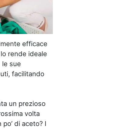
amente efficace
 lo rende ideale
 le sue
ti, facilitando
ta un prezioso
prossima volta
 po’ di aceto? I