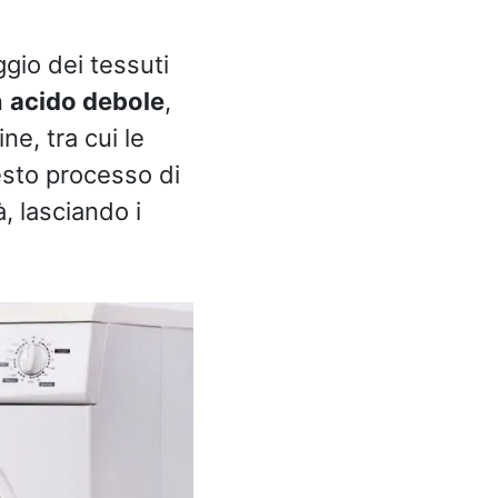
ggio dei tessuti
n
acido debole
,
ne, tra cui le
esto processo di
, lasciando i