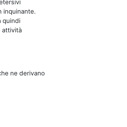
etersivi
 inquinante.
a quindi
attività
 che ne derivano