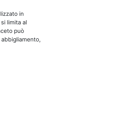
lizzato in
i limita al
aceto può
i abbigliamento,