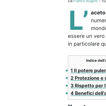
Da
Franco Rugolo
-
15
L’
aceto
numero
mondo
essere un vero e
in particolare q
Indice dell'
1
Il potere pule
2
Protezione e c
3
Rispetto per 
4
Benefici dell’