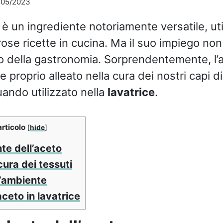
/05/2023
è un ingrediente notoriamente versatile, uti
se ricette in cucina. Ma il suo impiego non s
 della gastronomia. Sorprendentemente, l’
 proprio alleato nella cura dei nostri capi d
uando utilizzato nella
lavatrice
.
articolo
[
hide
]
nte dell’aceto
ura dei tessuti
l’ambiente
aceto in lavatrice