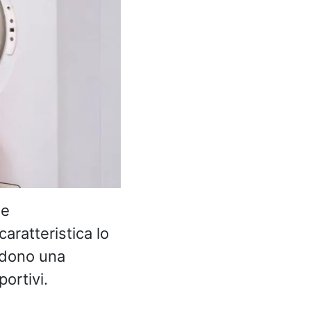
he
aratteristica lo
iedono una
ortivi.