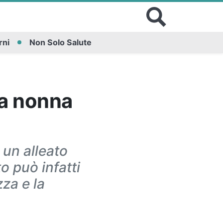
rni
Non Solo Salute
lla nonna
 un alleato
o può infatti
zza e la