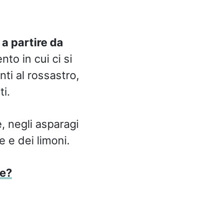
a partire da
to in cui ci si
i al rossastro,
i.
, negli asparagi
e e dei limoni.
te?