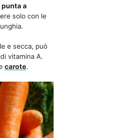
i punta a
ere solo con le
’unghia.
le e secca, può
 di vitamina A.
le
carote
.