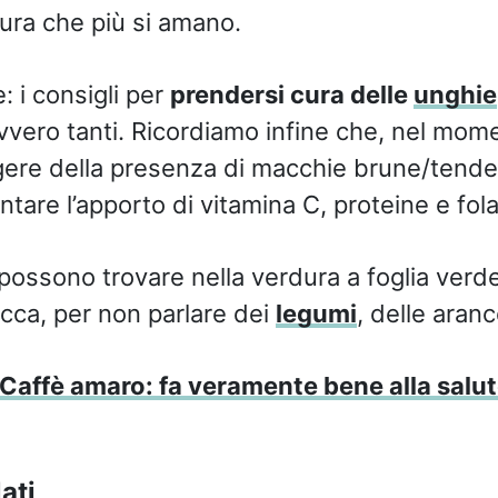
tura che più si amano.
: i consigli per
prendersi cura delle
unghie
ero tanti. Ricordiamo infine che, nel momen
re della presenza di macchie brune/tendent
are l’apporto di vitamina C, proteine e folat
 possono trovare nella verdura a foglia verde
ecca, per non parlare dei
legumi
, delle aranc
Caffè amaro: fa veramente bene alla salu
ati