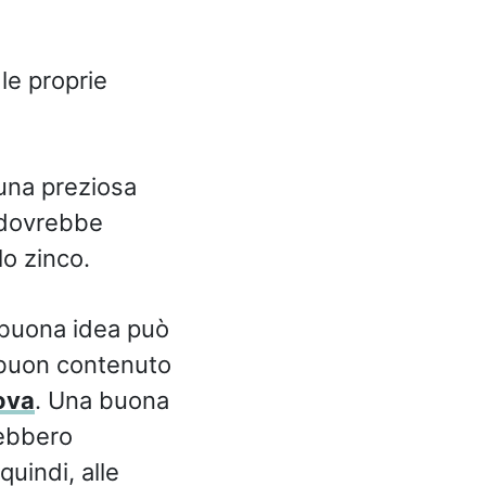
le proprie
 una preziosa
e dovrebbe
lo zinco.
a buona idea può
n buon contenuto
ova
. Una buona
rebbero
uindi, alle