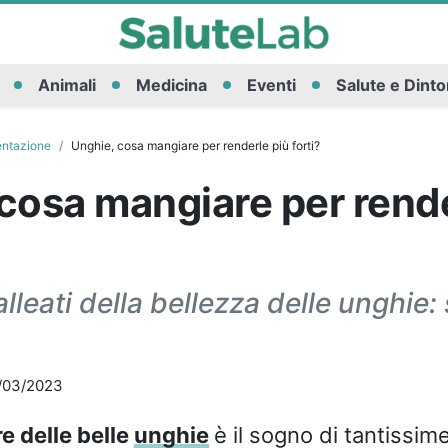
Animali
Medicina
Eventi
Salute e Dinto
entazione
Unghie, cosa mangiare per renderle più forti?
cosa mangiare per rende
 alleati della bellezza delle unghie
/03/2023
e delle belle
unghie
è il sogno di tantissim