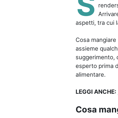
S
renders
Arrivar
aspetti, tra cui 
Cosa mangiare 
assieme qualche 
suggerimento, c
esperto prima d
alimentare.
LEGGI ANCHE:
Cosa mangi