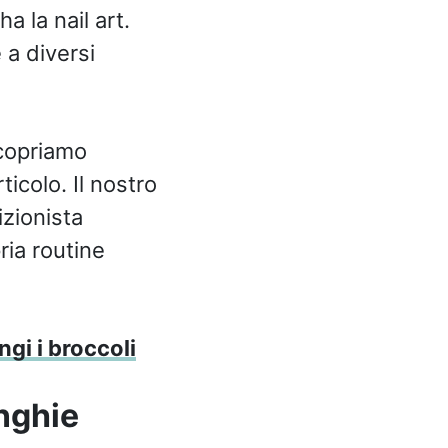
 la nail art.
 a diversi
copriamo
icolo. Il nostro
zionista
ria routine
gi i broccoli
nghie