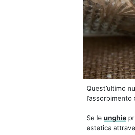
Quest’ultimo nut
l’assorbimento
Se le
unghie
pr
estetica attrav