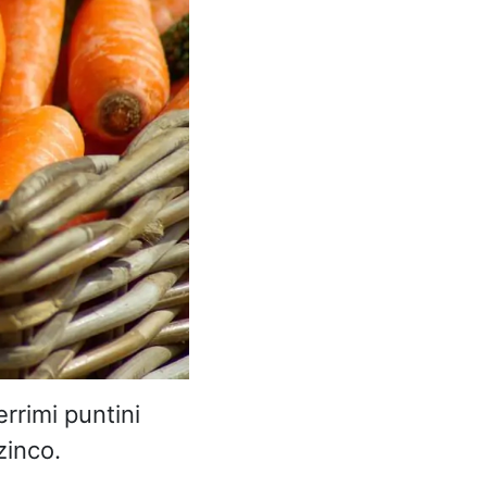
errimi puntini
zinco.