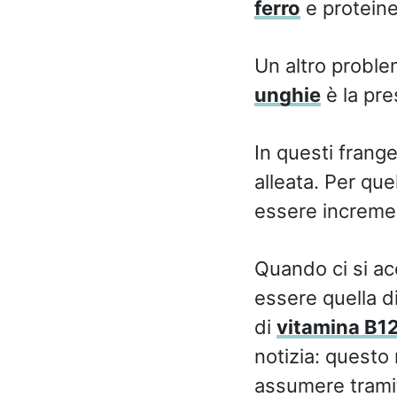
ferro
e proteine
Un altro proble
unghie
è la pre
In questi frange
alleata. Per qu
essere increment
Quando ci si a
essere quella di
di
vitamina B1
notizia: questo 
assumere tramit