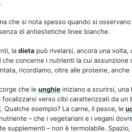
.
ma che si nota spesso quando si osservano 
senza di antiestetiche linee bianche.
nti, la
dieta
può rivelarsi, ancora una volta,
el che concerne i nutrienti la cui assunzion
ata, ricordiamo, oltre alle proteine, anche 
ccorge che le
unghie
iniziano a scurirsi, un
 focalizzarsi verso cibi caratterizzati da u
2
. Qualche esempio? La carne, il pesce, le
u
nutriente – che i vegetariani e i vegani dov
e supplementi – non è termolabile. Spazio, q