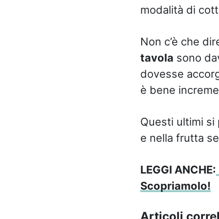
modalità di cot
Non c’è che dire
tavola
sono davv
dovesse accorge
è bene increment
Questi ultimi si
e nella frutta s
LEGGI ANCHE:
Scopriamolo!
Articoli correl