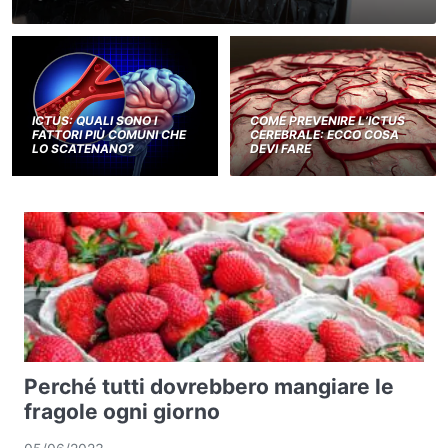
ICTUS: QUALI SONO I
COME PREVENIRE L’ICTUS
FATTORI PIÙ COMUNI CHE
CEREBRALE: ECCO COSA
LO SCATENANO?
DEVI FARE
Perché tutti dovrebbero mangiare le
fragole ogni giorno