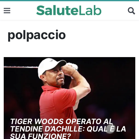
polpaccio
TIGER WOODS OPERATO AL
TENDINE D’ACHILLE: QUAL È LA
SUA FUNZIONE?