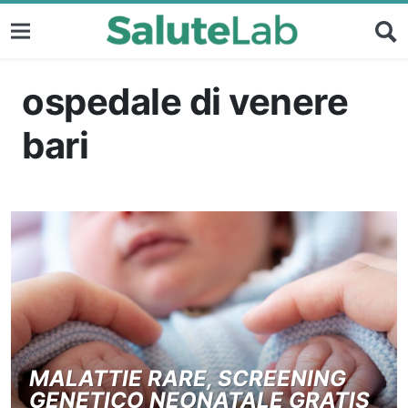
ospedale di venere
bari
MALATTIE RARE, SCREENING
GENETICO NEONATALE GRATIS