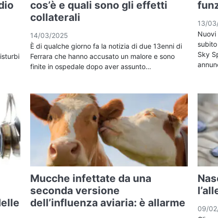
dio
cos’è e quali sono gli effetti
fun
collaterali
13/03
Nuovi 
14/03/2025
subito
È di qualche giorno fa la notizia di due 13enni di
Sky Sp
isturbi
Ferrara che hanno accusato un malore e sono
annun
finite in ospedale dopo aver assunto…
Mucche infettate da una
Nasc
seconda versione
l’al
elle
dell’influenza aviaria: è allarme
09/02