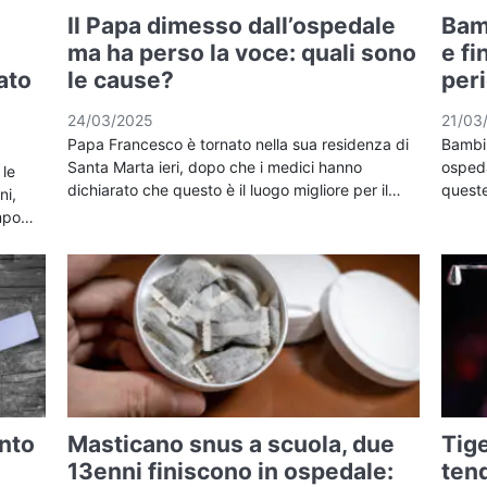
Il Papa dimesso dall’ospedale
Bam
ma ha perso la voce: quali sono
e fi
rato
le cause?
peri
24/03/2025
21/03
Papa Francesco è tornato nella sua residenza di
Bambin
Santa Marta ieri, dopo che i medici hanno
ospeda
 le
dichiarato che questo è il luogo migliore per il…
quest
ni,
empo…
nto
Masticano snus a scuola, due
Tig
13enni finiscono in ospedale:
tend