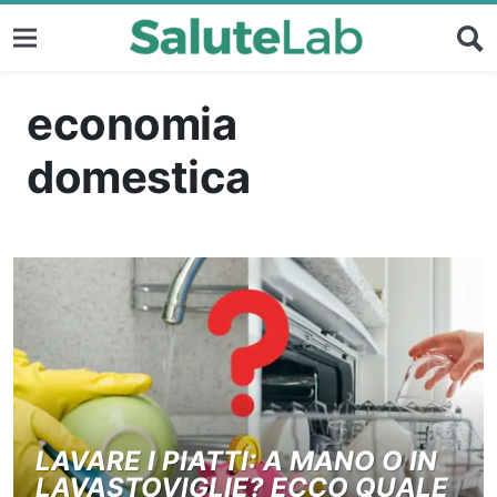
economia
domestica
LAVARE I PIATTI: A MANO O IN
LAVASTOVIGLIE? ECCO QUALE