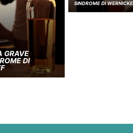
SINDROME DI WERNICK
A GRAVE
DROME DI
F