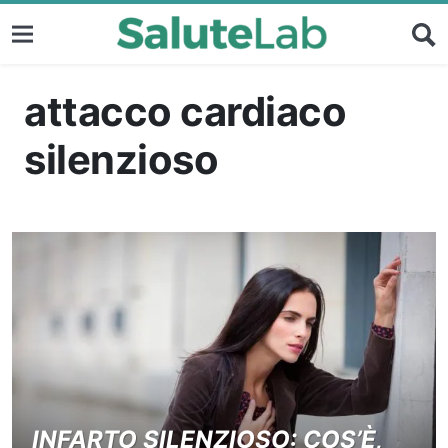
attacco cardiaco
silenzioso
INFARTO SILENZIOSO: COS’È,