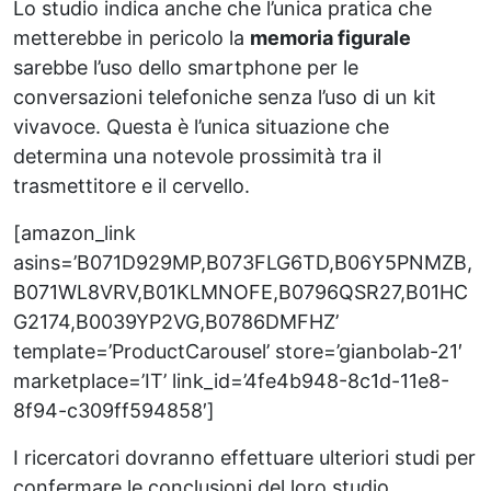
Lo studio indica anche che l’unica pratica che
metterebbe in pericolo la
memoria figurale
sarebbe l’uso dello smartphone per le
conversazioni telefoniche senza l’uso di un kit
vivavoce. Questa è l’unica situazione che
determina una notevole prossimità tra il
trasmettitore e il cervello.
[amazon_link
asins=’B071D929MP,B073FLG6TD,B06Y5PNMZB,
B071WL8VRV,B01KLMNOFE,B0796QSR27,B01HC
G2174,B0039YP2VG,B0786DMFHZ’
template=’ProductCarousel’ store=’gianbolab-21′
marketplace=’IT’ link_id=’4fe4b948-8c1d-11e8-
8f94-c309ff594858′]
I ricercatori dovranno effettuare ulteriori studi per
confermare le conclusioni del loro studio.