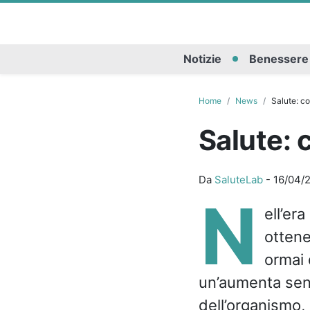
Notizie
Benessere
Home
News
Salute: co
Salute: 
Da
SaluteLab
-
16/04/
N
ell’er
ottene
ormai 
un’aumenta sens
dell’organismo,