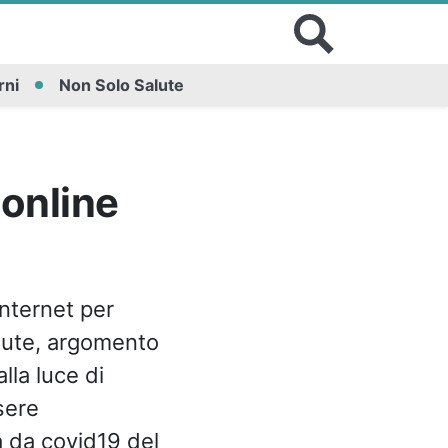
rni
Non Solo Salute
 online
Internet per
alute, argomento
lla luce di
sere
a da covid19 del