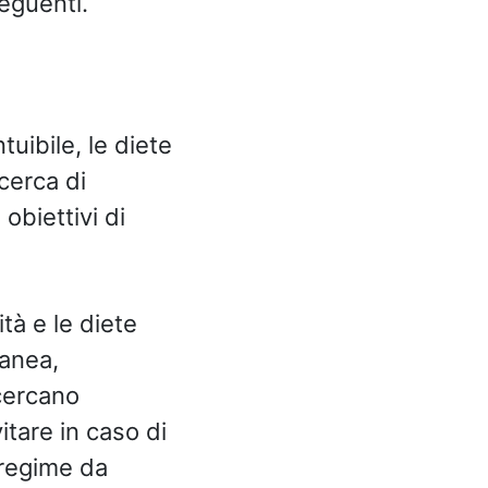
eguenti.
tuibile, le diete
cerca di
obiettivi di
tà e le diete
ranea,
 cercano
itare in caso di
 regime da