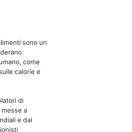
alimenti sono un
siderano
nsumano, come
ulle calorie e
latori di
o messe a
ndiali e dal
ionisti