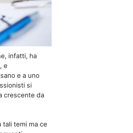
, infatti, ha
, e
r sano e a uno
sionisti si
da crescente da
 tali temi ma ce