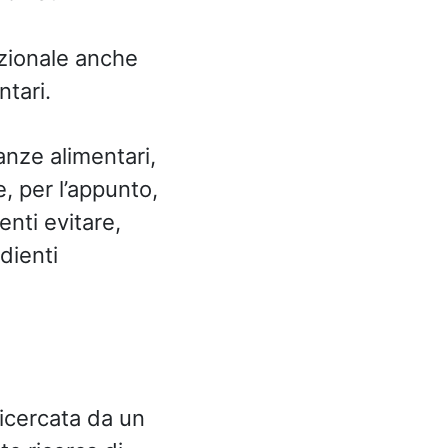
izionale anche
ntari.
anze alimentari,
e, per l’appunto,
enti evitare,
edienti
icercata da un