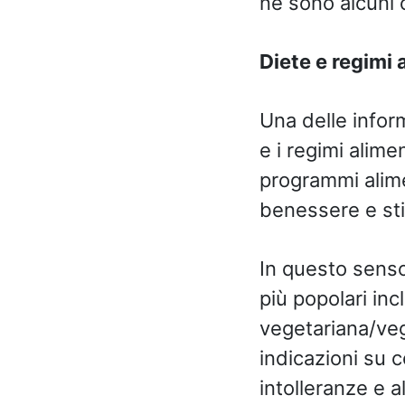
ne sono alcuni 
Diete e regimi 
Una delle inform
e i regimi alim
programmi alimen
benessere e stil
In questo sens
più popolari in
vegetariana/veg
indicazioni su c
intolleranze e a