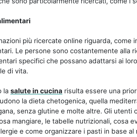
che sono particolarmente ricercati, come i s
alimentari
azioni più ricercate online riguarda, come in
entari. Le persone sono costantemente alla ri
tari specifici che possano adattarsi ai loro 
e di vita.
o la
salute in cucina
risulta essere una priori
cludono la dieta chetogenica, quella mediter
ana, senza glutine e molte altre. Gli utenti
osa mangiare, le tabelle nutrizionali, cosa ev
llergie e come organizzare i pasti in base al