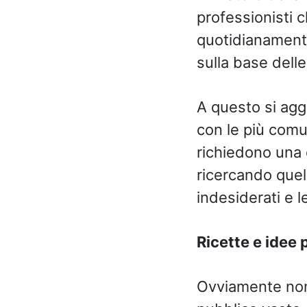
professionisti c
quotidianamente
sulla base delle
A questo si agg
con le più comun
richiedono una d
ricercando quelli
indesiderati e l
Ricette e idee p
Ovviamente non 