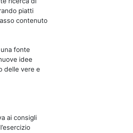
te ricerca di
rando piatti
 basso contenuto
o una fonte
 nuove idee
o delle vere e
a ai consigli
l’esercizio