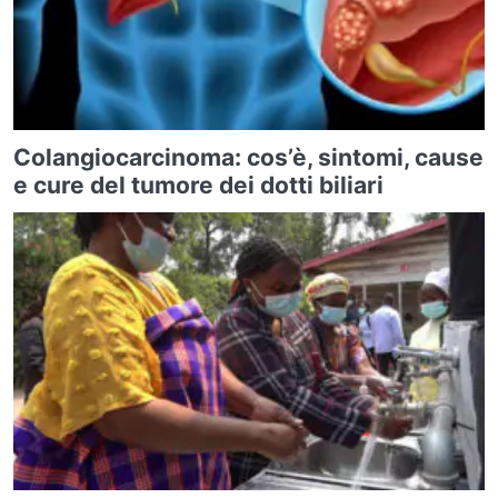
Colangiocarcinoma: cos’è, sintomi, cause
e cure del tumore dei dotti biliari