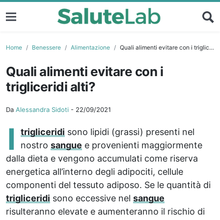
Home
Benessere
Alimentazione
Quali alimenti evitare con i trigliceridi alti?
Quali alimenti evitare con i
trigliceridi alti?
Da
Alessandra Sidoti
-
22/09/2021
I
trigliceridi
sono lipidi (grassi) presenti nel
nostro
sangue
e provenienti maggiormente
dalla dieta e vengono accumulati come riserva
energetica all’interno degli adipociti, cellule
componenti del tessuto adiposo. Se le quantità di
trigliceridi
sono eccessive nel
sangue
risulteranno elevate e aumenteranno il rischio di