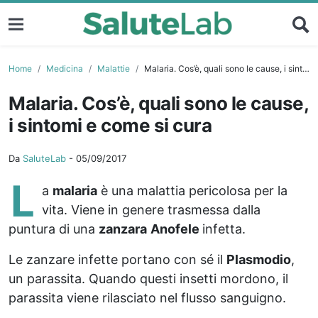
Home
Medicina
Malattie
Malaria. Cos’è, quali sono le cause, i sintomi e come si cura
Malaria. Cos’è, quali sono le cause,
i sintomi e come si cura
Da
SaluteLab
-
05/09/2017
L
a
malaria
è una malattia pericolosa per la
vita. Viene in genere trasmessa dalla
puntura di una
zanzara
Anofele
infetta.
Le zanzare infette portano con sé il
Plasmodio
,
un parassita. Quando questi insetti mordono, il
parassita viene rilasciato nel flusso sanguigno.