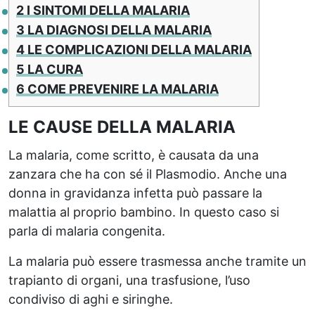
2
I SINTOMI DELLA MALARIA
3
LA DIAGNOSI DELLA MALARIA
4
LE COMPLICAZIONI DELLA MALARIA
5
LA CURA
6
COME PREVENIRE LA MALARIA
LE CAUSE DELLA MALARIA
La malaria, come scritto, è causata da una
zanzara che ha con sé il Plasmodio. Anche una
donna in gravidanza infetta può passare la
malattia al proprio bambino. In questo caso si
parla di malaria congenita.
La malaria può essere trasmessa anche tramite un
trapianto di organi, una trasfusione, l’uso
condiviso di aghi e siringhe.