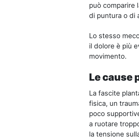
può comparire l
di puntura o di
Lo stesso mecca
il dolore è più 
movimento.
Le cause p
La fascite plan
fisica, un traum
poco supportive
a ruotare tropp
la tensione sull