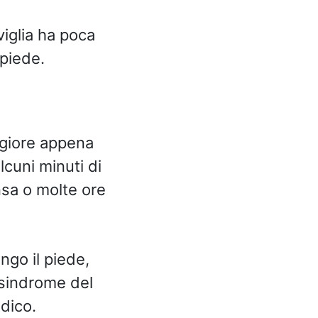
viglia ha poca
 piede.
eggiore appena
lcuni minuti di
sa o molte ore
ungo il piede,
 sindrome del
edico.