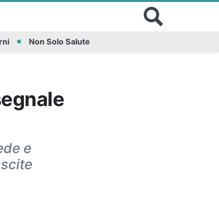
rni
Non Solo Salute
 segnale
iede e
ascite