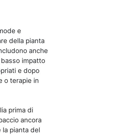
omode e
are della pianta
 includono anche
a basso impatto
priati e dopo
e o terapie in
ia prima di
olpaccio ancora
 la pianta del