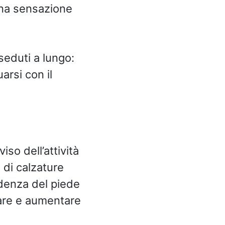
una sensazione
seduti a lungo:
arsi con il
so dell’attività
o di calzature
ndenza del piede
tare e aumentare