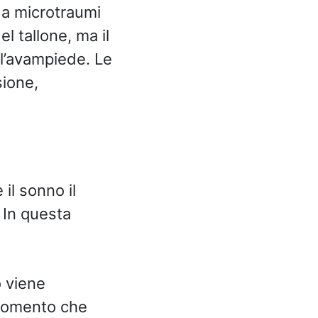
 a microtraumi
el tallone, ma il
 l’avampiede. Le
sione,
il sonno il
 In questa
o viene
 momento che