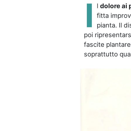
I
l
dolore ai 
fitta improv
pianta. Il 
poi ripresentars
fascite plantare
soprattutto quan