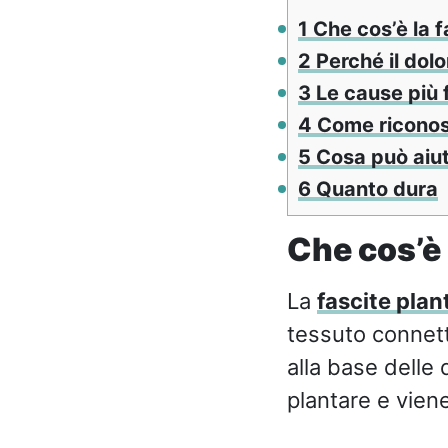
1
Che cos’è la f
2
Perché il dolo
3
Le cause più 
4
Come riconosc
5
Cosa può aiu
6
Quanto dura
Che cos’è 
La
fascite plan
tessuto connett
alla base delle 
plantare e viene