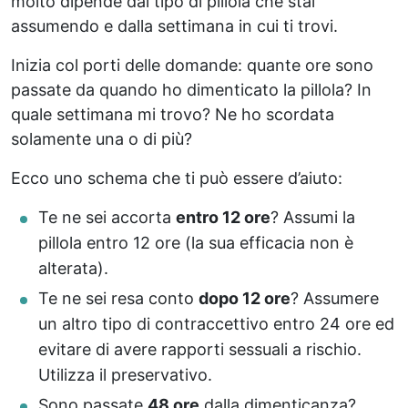
molto dipende dal tipo di pillola che stai
assumendo e dalla settimana in cui ti trovi.
Inizia col porti delle domande: quante ore sono
passate da quando ho dimenticato la pillola? In
quale settimana mi trovo? Ne ho scordata
solamente una o di più?
Ecco uno schema che ti può essere d’aiuto:
Te ne sei accorta
entro 12 ore
? Assumi la
pillola entro 12 ore (la sua efficacia non è
alterata).
Te ne sei resa conto
dopo 12 ore
? Assumere
un altro tipo di contraccettivo entro 24 ore ed
evitare di avere rapporti sessuali a rischio.
Utilizza il preservativo.
Sono passate
48 ore
dalla dimenticanza?