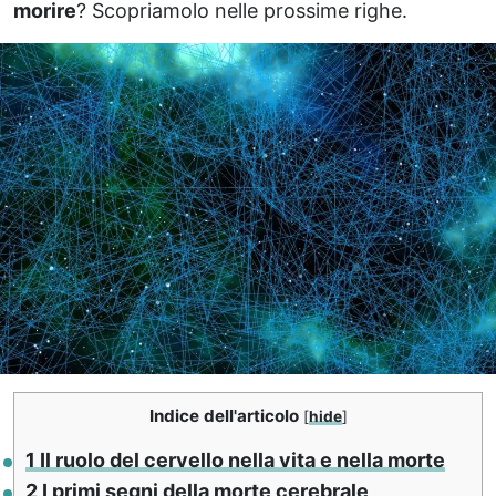
morire
? Scopriamolo nelle prossime righe.
Indice dell'articolo
[
hide
]
1
Il ruolo del cervello nella vita e nella morte
2
I primi segni della morte cerebrale