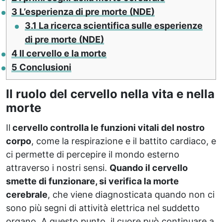
3
L’esperienza di pre morte (NDE)
3.1
La ricerca scientifica sulle esperienze
di pre morte (NDE)
4
Il cervello e la morte
5
Conclusioni
Il ruolo del cervello nella vita e nella
morte
Il
cervello controlla le funzioni vitali del nostro
corpo
, come la respirazione e il battito cardiaco, e
ci permette di percepire il mondo esterno
attraverso i nostri sensi.
Quando il cervello
smette di funzionare, si verifica la morte
cerebrale
, che viene diagnosticata quando non ci
sono più segni di attività elettrica nel suddetto
organo. A questo punto, il cuore può continuare a